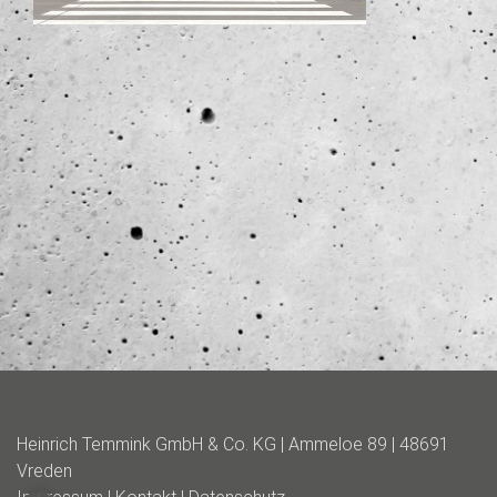
Heinrich Temmink GmbH & Co. KG | Ammeloe 89 | 48691
Vreden