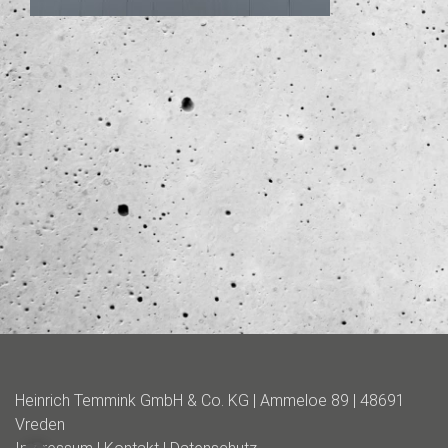
Heinrich Temmink GmbH & Co. KG | Ammeloe 89 | 48691
Vreden