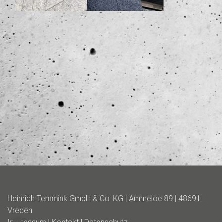
Heinrich Temmink GmbH & Co. KG | Ammeloe 89 | 48691
Vreden