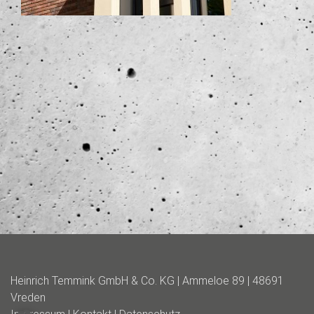
Heinrich Temmink GmbH & Co. KG | Ammeloe 89 | 48691
Vreden