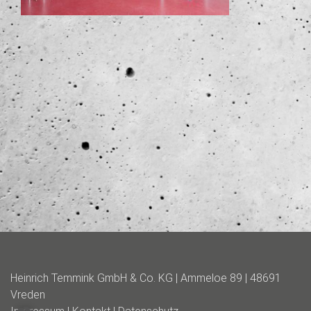
Heinrich Temmink GmbH & Co. KG | Ammeloe 89 | 48691
Vreden