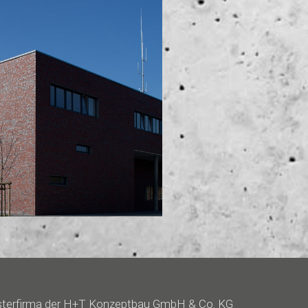
terfirma der
H+T Konzeptbau GmbH & Co. KG