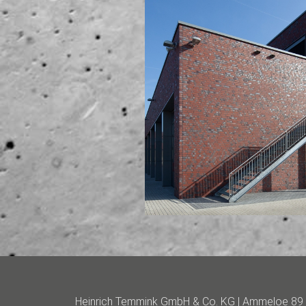
Heinrich Temmink GmbH & Co. KG | Ammeloe 89 