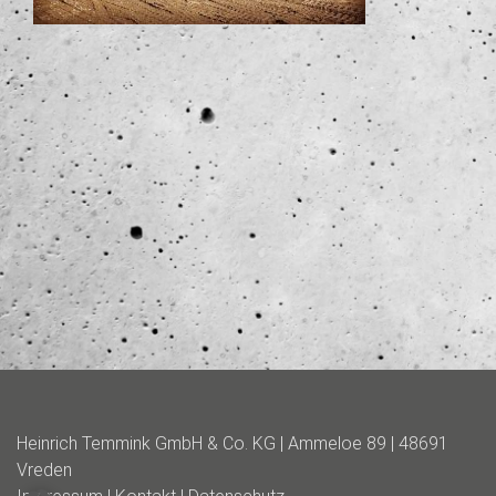
Heinrich Temmink GmbH & Co. KG | Ammeloe 89 | 48691
Vreden