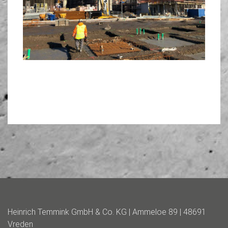
Heinrich Temmink GmbH & Co. KG | Ammeloe 89 | 48691
Vreden