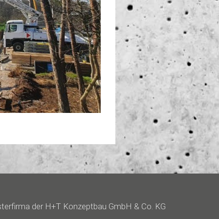
terfirma der
H+T Konzeptbau GmbH & Co. KG