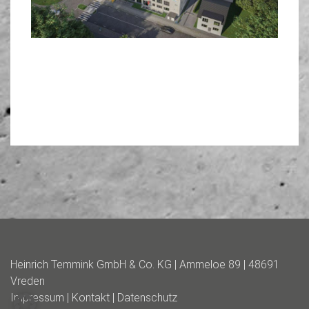
Heinrich Temmink GmbH & Co. KG | Ammeloe 89 | 48691
Vreden
Impressum
|
Kontakt
|
Datenschutz