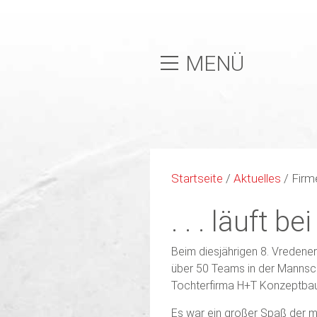
MENÜ
Startseite
/
Aktuelles
/
Firm
. . . läuft be
Beim diesjährigen 8. Vredene
über 50 Teams in der Mannsc
Tochterfirma H+T Konzeptbau
Es war ein großer Spaß der m