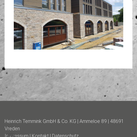
Heinrich Temmink GmbH & Co. KG | Ammeloe 89 | 48691
Vreden
Impressum
|
Kontakt
|
Datenschutz