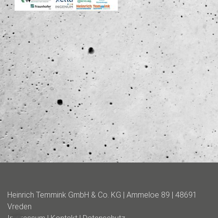
Heinrich Temmink GmbH & Co. KG | Ammeloe 89 | 48691
Vreden