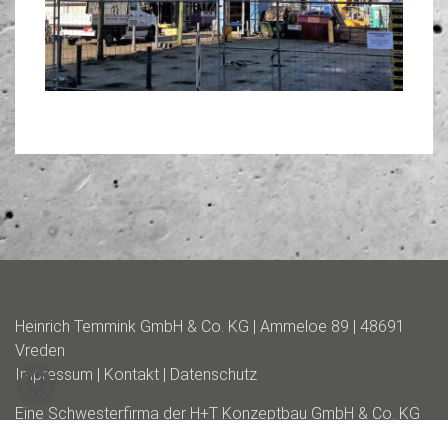
Heinrich Temmink GmbH & Co. KG | Ammeloe 89 | 48691
Vreden
Impressum
|
Kontakt
|
Datenschutz
Eine Schwesterfirma der
H+T Konzeptbau GmbH & Co. KG